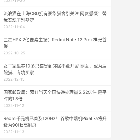
2022-11-30
流浪猫在上海CBD拥有豪华猫舍引关注 网友感慨：替
我实现了别墅梦
2022-11-04
三星HPX 2亿像素主摄：Redmi Note 12 Pro+样张首
曝
2022-10-25
女子家里养10多只猫臭到邻居不敢开窗 网友：或为后
院猫、专坑买家
2022-12-15
国家邮政局：双11当天全国快递处理量5.52亿件 是平
时的1.8倍
2022-11-12
Redmi千元机已普及120Hz！谷歌中端机Pixel 7a将升
级为90Hz高刷屏
2022-11-13