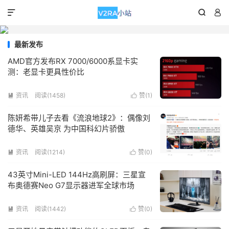



最新发布
AMD官方发布RX 7000/6000系显卡实
测：老显卡更具性价比
资讯
阅读(1458)
赞(
1
)


陈妍希带儿子去看《流浪地球2》：偶像刘
德华、英雄吴京 为中国科幻片骄傲
资讯
阅读(1214)
赞(
0
)


43英寸Mini-LED 144Hz高刷屏：三星宣
布奥德赛Neo G7显示器进军全球市场
资讯
阅读(1442)
赞(
0
)

