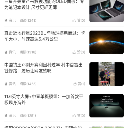
三星开始量产带触摸功能的OLED面板：专
为笔记本设计 尺寸更轻更薄
资讯
阅读(1241)
赞(
0
)


直击近地行星2023BU与地球擦肩而过：卡
车大小、时速高达5.4万公里
资讯
阅读(1318)
赞(
0
)


中国钓王邓刚开宾利回村过年 村中首富出
钱修路：履历让网友感叹
资讯
阅读(1465)
赞(
1
)


11.6英寸大屏+中置单摄模组：一加首款平
板现身海外
资讯
阅读(1251)
赞(
0
)

