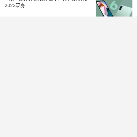
2023现身
资讯
阅读(502)
赞(
0
)


假期剩5天作业剩7本 女孩崩溃大哭表示不
想活了：网友笑趴太真实
资讯
阅读(510)
赞(
0
)


曝索尼正在开发PS5 Pro：AMD芯片组
+2160P 120Hz刷新率
资讯
阅读(612)
赞(
0
)


报价百万美元！黑客拍卖《英雄联盟》及
反作弊平台源代码
资讯
阅读(512)
赞(
0
)


辽宁上空惊现“三个太阳”幻日奇观 手机拍