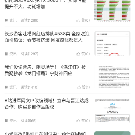
搭配GDDR6X的RTX 3060 Ti：实际性能
提升不大、功耗增加
资讯
阅读(1269)
赞(
0
)


长沙游客吐槽网红店排队4538桌 全家吃泡
面引热议：春节被挤爆 网友感慨都是人
资讯
阅读(1287)
赞(
0
)


我们没偷票房、幽灵场等！《满江红》被
质疑抄袭《龙门镖局》宁财神回应
资讯
阅读(1410)
赞(
1
)


B站进军网文IP改编领域！宣布与晋江达成
合作：购买多部作品版权
资讯
阅读(565)
赞(
0
)


小米平板6系列已在测试中：预计在MWC