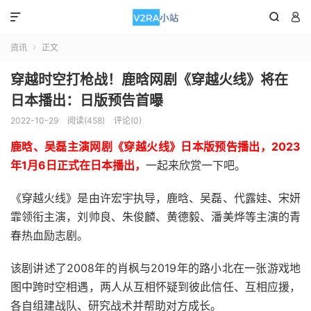



资讯
正文

穿越时空打枪战！鹿晗网剧《穿越火线》将在
日本播出：日版预告首曝
2022-10-29
阅读(458)
评论(0)
鹿晗、吴磊主演网剧《穿越火线》日本版预告播出，2023
年1月6日正式在日本播出，
一起来欣赏一下吧。
《穿越火线》是由许宏宇执导，鹿晗、吴磊、代露娃、宋妍
霏领衔主演，刘帅良、朱俊麟、黄德毅、潘美烨等主演的青
春热血励志剧。
该剧讲述了2008年的肖枫与2019年的路小北在一张游戏地
图中跨时空相遇，两人从互相怀疑到彼此信任、互相应援，
各自组建战队、研究战术并帮助对方成长。