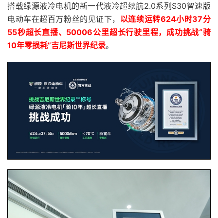
搭载绿源液冷电机的新一代液冷超续航2.0系列S30智速版
电动车在超百万粉丝的见证下，
以连续运转624小时37分
55秒超长直播、50006公里超长行驶里程，成功挑战“骑
10年零损耗”吉尼斯世界纪录
。