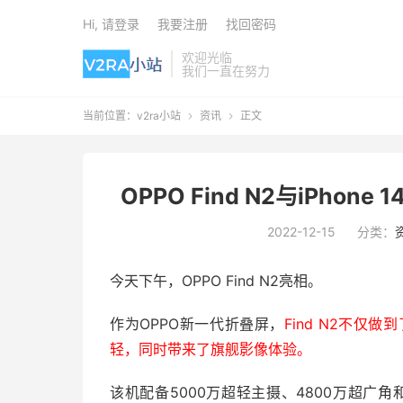
Hi, 请登录
我要注册
找回密码
欢迎光临
我们一直在努力
当前位置：
v2ra小站
资讯
正文


OPPO Find N2与iPhon
2022-12-15
分类：
今天下午，OPPO Find N2亮相。
作为OPPO新一代折叠屏，
Find N2不仅做到
轻，同时带来了旗舰影像体验。
该机配备5000万超轻主摄、4800万超广角和