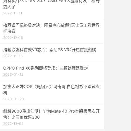
对标英伟达DLSS 3.0！AMD FSR 3蓄势待发：格局
变大了
2022-11-11
梅西姆巴佩终极对决！网易宣布放假1天让员工看世界
杯决赛
2022-12-15
搭载联发科首款VR芯片：索尼PS VR2开启首批预购
2022-11-16
OPPO Find X6系列即将登场：三颗处理器敲定
2023-01-12
加拿大正妹COS《电锯人》玛奇玛 白色衬衫下暗藏玄
机
2023-01-20
麒麟9000重出江湖！华为Mate 40 Pro官翻版再次开
售：比原价优惠300
2022-12-02