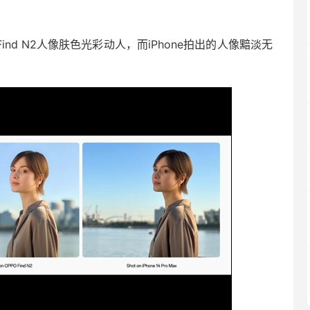
PO Find N2人像肤色光彩动人，而iPhone拍出的人像黯淡无