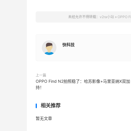
未经允许不得转载：
v2ra小站
»
OPPO 
快科技
上一篇
OPPO Find N2拍照稳了：哈苏影像+马里亚纳X双加
持！
相关推荐
暂无文章