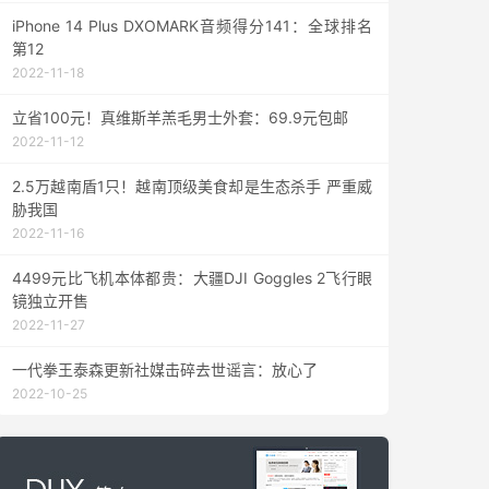
iPhone 14 Plus DXOMARK音频得分141：全球排名
第12
2022-11-18
立省100元！真维斯羊羔毛男士外套：69.9元包邮
2022-11-12
2.5万越南盾1只！越南顶级美食却是生态杀手 严重威
胁我国
2022-11-16
4499元比飞机本体都贵：大疆DJI Goggles 2飞行眼
镜独立开售
2022-11-27
一代拳王泰森更新社媒击碎去世谣言：放心了
2022-10-25