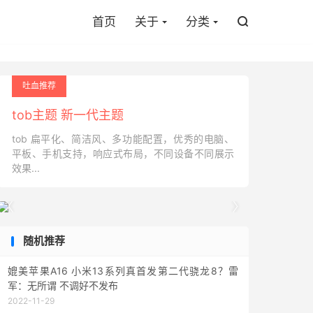
首页
关于
分类

吐血推荐
tob主题 新一代主题
tob 扁平化、简洁风、多功能配置，优秀的电脑、
平板、手机支持，响应式布局，不同设备不同展示
效果...


随机推荐
媲美苹果A16 小米13系列真首发第二代骁龙8？雷
军：无所谓 不调好不发布
2022-11-29