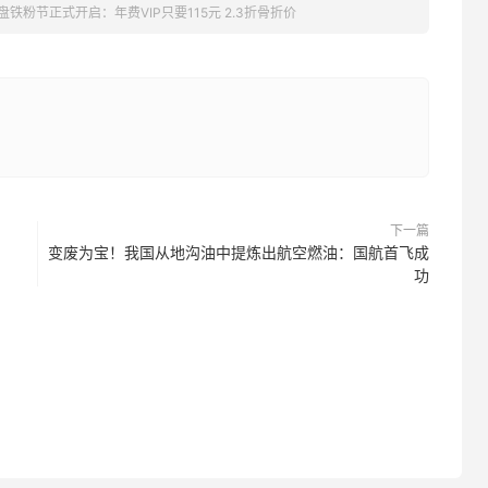
网盘铁粉节正式开启：年费VIP只要115元 2.3折骨折价
下一篇
变废为宝！我国从地沟油中提炼出航空燃油：国航首飞成
功