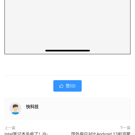
赞(
0
)

快科技
上一篇
下一篇
Intel笔记本杀疯了！i9-
国外用户对比Android 13和鸿蒙