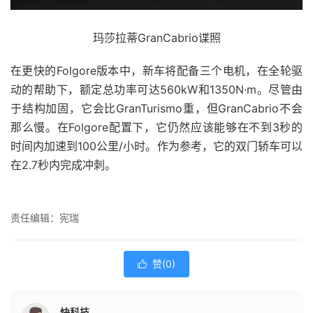
玛莎拉蒂GranCabrio谍照
在更快的Folgore版本中，新车将配备三个电机，在全轮驱
动的帮助下，额定总功率可达560kW和1350N·m。尽管由
于结构加固，它会比GranTurismo重，但GranCabrio不会
那么慢。在Folgore配置下，它仍然应该能够在不到3秒的
时间内加速到100公里/小时。作为参考，它的双门轿车可以
在2.7秒内完成冲刺。
责任编辑：宪瑞
赞(
0
)

快科技