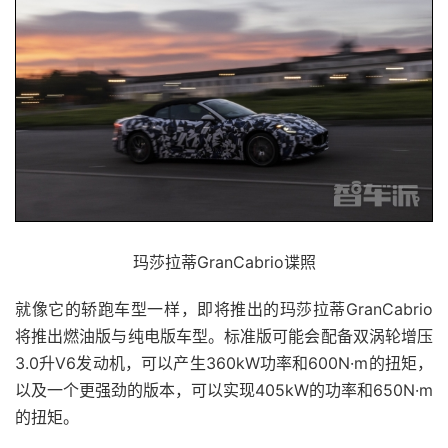
玛莎拉蒂GranCabrio谍照
就像它的轿跑车型一样，即将推出的玛莎拉蒂GranCabrio
将推出燃油版与纯电版车型。标准版可能会配备双涡轮增压
3.0升V6发动机，可以产生360kW功率和600N·m的扭矩，
以及一个更强劲的版本，可以实现405kW的功率和650N·m
的扭矩。