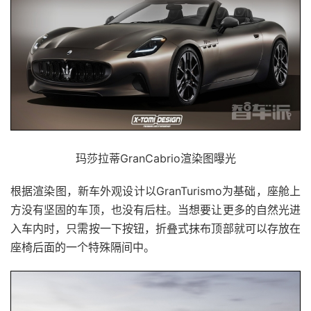
玛莎拉蒂GranCabrio渲染图曝光
根据渲染图，新车外观设计以GranTurismo为基础，座舱上
方没有坚固的车顶，也没有后柱。当想要让更多的自然光进
入车内时，只需按一下按钮，折叠式抹布顶部就可以存放在
座椅后面的一个特殊隔间中。