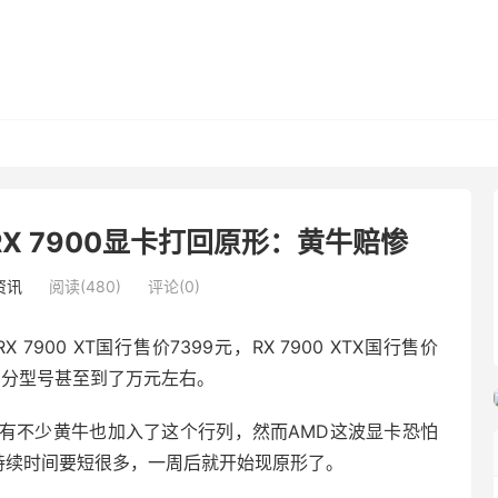
RX 7900显卡打回原形：黄牛赔惨
资讯
阅读(480)
评论(0)
7900 XT国行售价7399元，RX 7900 XTX国行售价
部分型号甚至到了万元左右。
甚至有不少黄牛也加入了这个行列，然而AMD这波显卡恐怕
的持续时间要短很多，一周后就开始现原形了。