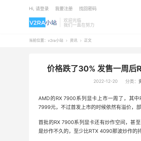
Hi, 请登录
我要注册
找回密码
欢迎光临
我们一直在努力
当前位置：
v2ra小站
资讯
正文


价格跌了30% 发售一周后
2022-12-20
分类：
AMD的RX 7900系列显卡上市一周了，其中RX 
7999元，不过首发上市的时候依然有溢价，
首批的RX 7900系列显卡还有炒作空间，
是炒作不久的，至少比RTX 4090那波炒作