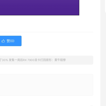
赞(
0
)

了30% 发售一周后RX 7900显卡打回原形：黄牛赔惨