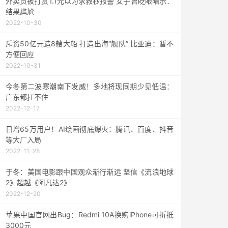
外卖员被打赏1.1元以为求救秒报警 女子曾眨眼暗示：
结果尴尬
2022-10-30
斥资50亿元造8艘大船 打造出海“舰队” 比亚迪：暂不
方便回应
2022-10-31
今冬第二波寒潮南下发威！多地将现同期少见低温：
广东都扛不住
2022-12-17
日增65万用户！AI绘画彻底爆火：腾讯、百度、抖音
等大厂入局
2022-11-28
于冬：美国电影跟中国观众渐行渐远 坚信《流浪地球
2》超越《阿凡达2》
2022-12-20
苹果中国官网出Bug：Redmi 10A换购iPhone可折抵
3000元