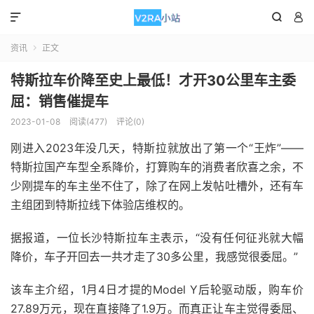



资讯
正文

特斯拉车价降至史上最低！才开30公里车主委
屈：销售催提车
2023-01-08
阅读(477)
评论(0)
刚进入2023年没几天，特斯拉就放出了第一个“王炸”——
特斯拉国产车型全系降价，打算购车的消费者欣喜之余，不
少刚提车的车主坐不住了，除了在网上发帖吐槽外，还有车
主组团到特斯拉线下体验店维权的。
据报道，一位长沙特斯拉车主表示，“没有任何征兆就大幅
降价，车子开回去一共才走了30多公里，我感觉很委屈。”
该车主介绍，1月4日才提的Model Y后轮驱动版，购车价
27.89万元，现在直接降了1.9万。而真正让车主觉得委屈、