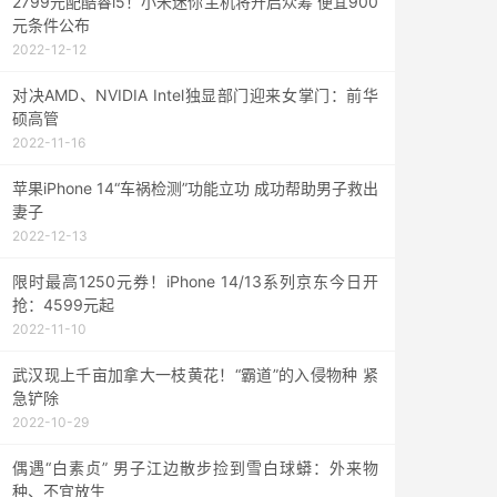
2799元配酷睿i5！小米迷你主机将开启众筹 便宜900
元条件公布
2022-12-12
对决AMD、NVIDIA Intel独显部门迎来女掌门：前华
硕高管
2022-11-16
苹果iPhone 14“车祸检测”功能立功 成功帮助男子救出
妻子
2022-12-13
限时最高1250元券！iPhone 14/13系列京东今日开
抢：4599元起
2022-11-10
武汉现上千亩加拿大一枝黄花！“霸道”的入侵物种 紧
急铲除
2022-10-29
偶遇“白素贞” 男子江边散步捡到雪白球蟒：外来物
种、不宜放生