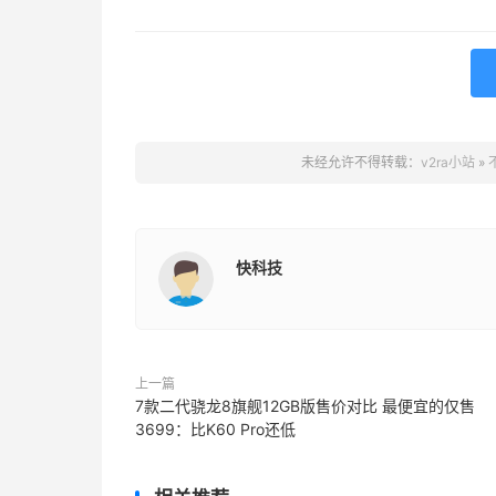
未经允许不得转载：
v2ra小站
»
快科技
上一篇
7款二代骁龙8旗舰12GB版售价对比 最便宜的仅售
3699：比K60 Pro还低