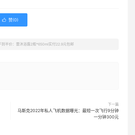
赞(
0
)

不到半价：蕾沐浴露2瓶*650ml实付22.9元包邮
下一篇
马斯克2022年私人飞机数据曝光：最短一次飞行9分钟
一分钟300元