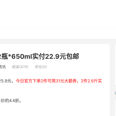
*650ml实付22.9元包邮
资讯
阅读(476)
评论(0)
5.9元，
今日官方下单2件可用31元大额券，2件2.6斤实
售价的4.4折。
。