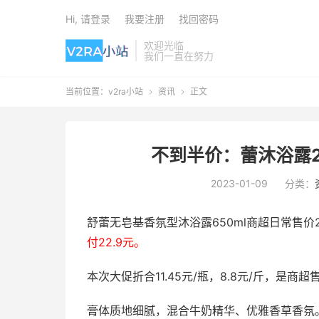
Hi, 请登录
我要注册
找回密码
欢迎光临
我们一直在努力
当前位置：
v2ra小站
资讯
正文


不到半价：蕾沐浴露2瓶
2023-01-09
分类：
舒蕾无皂基香氛型沐浴露650ml商超日常售价2
付22.9元。
本次大促折合11.45元/瓶，8.8元/斤，是商超
膏体质地细腻，混合牛奶精华、优雅香草香氛