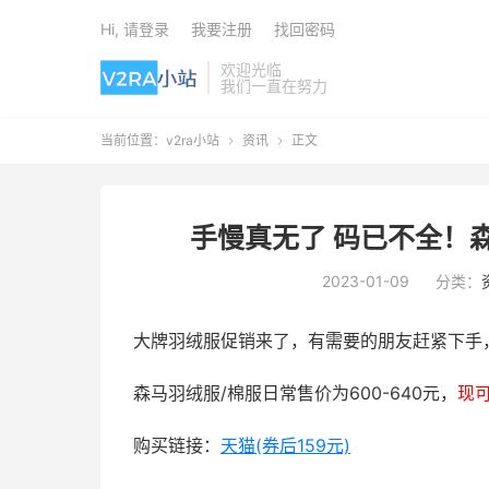
Hi, 请登录
我要注册
找回密码
欢迎光临
我们一直在努力
当前位置：
v2ra小站
资讯
正文


手慢真无了 码已不全！
2023-01-09
分类：
大牌羽绒服促销来了，有需要的朋友赶紧下手
森马羽绒服/棉服日常售价为600-640元，
现可
购买链接：
天猫(券后159元)