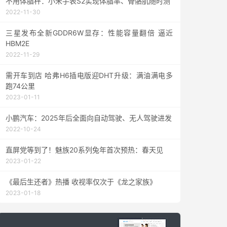
不用体脂秤：小米手表S2实现体脂率、骨骼肌随时测
2022-11-30
三星发布全新GDDR6W显存：性能容量翻倍 逼近
HBM2E
2022-11-29
需开车到店 哈弗H6插电版迎DHT升级：满油满电多
跑74公里
2023-01-11
小鹏汽车：2025年后全面向自动驾驶、无人驾驶进发
2022-10-24
直屏党等到了！魅族20系列兔年首次预热：春天见
2023-01-22
《最后生还者》热播 收视率仅次于《龙之家族》
2023-01-18