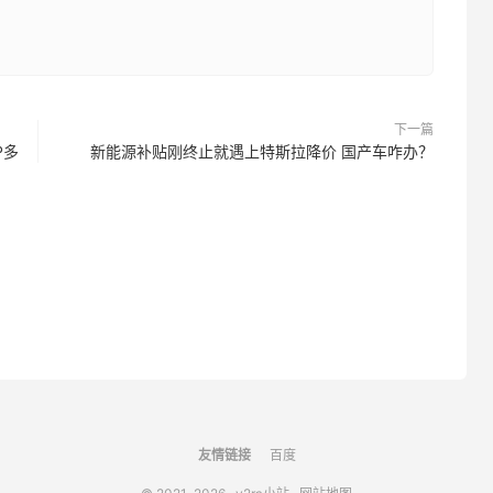
下一篇
P多
新能源补贴刚终止就遇上特斯拉降价 国产车咋办？
友情链接
百度