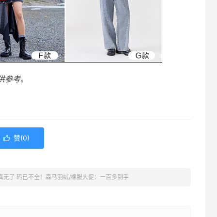
供参考。
赞(
0
)

真无了 码已不全！森马羽绒/棉服大促：一百多到手