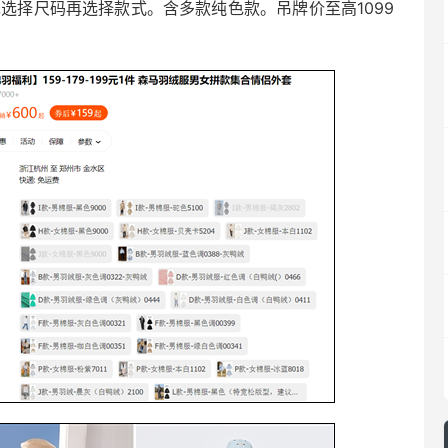
选择尺码再选择款式。含多款纯色款。吊牌价至高1099