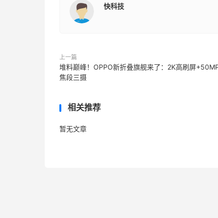
快科技
上一篇
堆料巅峰！OPPO新折叠旗舰来了：2K高刷屏+50M
焦段三摄
相关推荐
暂无文章