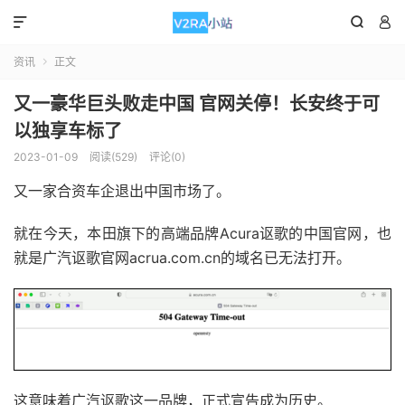



资讯
正文

又一豪华巨头败走中国 官网关停！长安终于可
以独享车标了
2023-01-09
阅读(529)
评论(0)
又一家合资车企退出中国市场了。
就在今天，本田旗下的高端品牌Acura讴歌的中国官网，也
就是广汽讴歌官网acrua.com.cn的域名已无法打开。
这意味着广汽讴歌这一品牌，正式宣告成为历史。