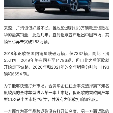
来源：广汽讴但好景不长，谁也没想到1.63万辆竟是讴歌在
华的最高销量，此后几年，直到讴歌宣布退出中国市场，其
销量也再未突破1.63万辆。
2018年讴歌在国内销量跌破万辆，仅7337辆，同比下滑
55.11%。2019年略有回升至14786辆，但自此之后讴歌就
开始走下坡路，2020年和2021年的全年销量分别为 11193
辆和6554 辆。
为了能够快速打开市场，合资车企往往会率先选择旗下知名
度较高的全球车型进入某一本土市场，但讴歌的首款国产车
型CDX是中国市场“特供”，并没有为讴歌打响知名度。
一方面作为豪华品牌讴歌没有打开知名度，另一方面讴歌的