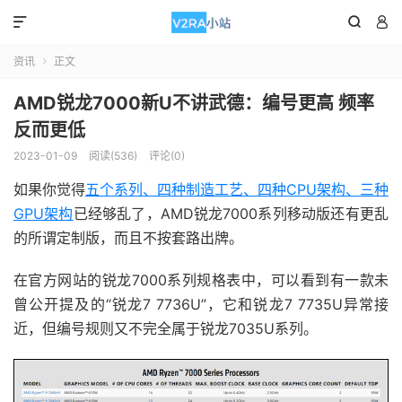



资讯
正文

AMD锐龙7000新U不讲武德：编号更高 频率
反而更低
2023-01-09
阅读(536)
评论(0)
如果你觉得
五个系列、四种制造工艺、四种CPU架构、三种
GPU架构
已经够乱了，AMD锐龙7000系列移动版还有更乱
的所谓定制版，而且不按套路出牌。
在官方网站的锐龙7000系列规格表中，可以看到有一款未
曾公开提及的“锐龙7 7736U”，它和锐龙7 7735U异常接
近，但编号规则又不完全属于锐龙7035U系列。