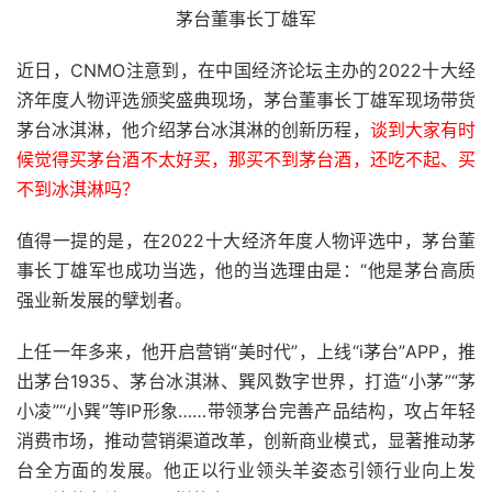
茅台董事长丁雄军
近日，CNMO注意到，在中国经济论坛主办的2022十大经
济年度人物评选颁奖盛典现场，茅台董事长丁雄军现场带货
茅台冰淇淋，他介绍茅台冰淇淋的创新历程，
谈到大家有时
候觉得买茅台酒不太好买，那买不到茅台酒，还吃不起、买
不到冰淇淋吗？
值得一提的是，在2022十大经济年度人物评选中，茅台董
事长丁雄军也成功当选，他的当选理由是：“他是茅台高质
强业新发展的擘划者。
上任一年多来，他开启营销“美时代”，上线“i茅台”APP，推
出茅台1935、茅台冰淇淋、巽风数字世界，打造“小茅”“茅
小凌”“小巽”等IP形象……带领茅台完善产品结构，攻占年轻
消费市场，推动营销渠道改革，创新商业模式，显著推动茅
台全方面的发展。他正以行业领头羊姿态引领行业向上发