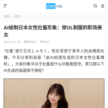



资讯
正文

AI绘制日本女性社畜形象：穿OL制服的职场美
女
2023-01-10
阅读(520)
评论(0)
“社畜”源于日文しゃちく，现在常用于青年人的自嘲和吐
槽。今天分享的就是「由AI绘图生成的日本女性社畜模
样」，大家印象中对于社畜是什么印象跟感觉，那又跟以下
AI生成的画面搭不搭呢？