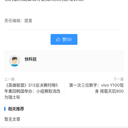
责任编辑：建嘉
赞(
0
)

快科技
上一篇
下一篇
《英雄联盟》S13总决赛时隔5
第一次三位数字：vivo Y100现
年重回韩国举办：小组赛取消改
身 搭载天玑900
为瑞士轮
相关推荐
暂无文章