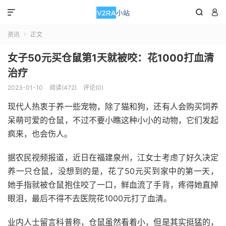



资讯
正文

女子50元买仓鼠第1天就被咬：花1000打血清
治疗
2023-01-10
阅读(472)
评论(0)
现代人热衷于养一些宠物，除了猫和狗，还有人会购买饲养
呆萌可爱的仓鼠，不过不要小瞧这种小小的动物，它们发起
疯来，也会伤人。
据农民视频报道，近日在福建泉州，江女士考虑了好久决定
养一只仓鼠，没想到的是，花了50元买到家中的第一天，
她手指就被仓鼠抱住咬了一口，鲜血流了手背，疼得她直掉
眼泪，最后不得不去医院花1000元打了血清。
业内人士留言科普称，仓鼠虽然看着小，但是其实挺猛的，