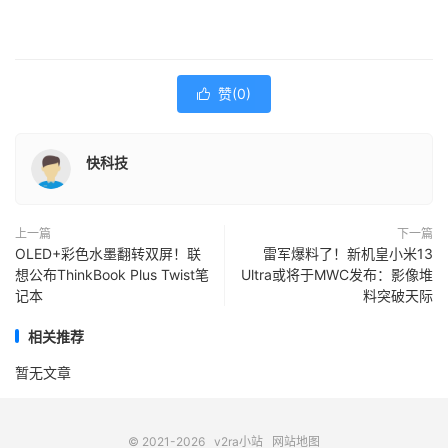
赞(
0
)

快科技
上一篇
下一篇
OLED+彩色水墨翻转双屏！联
雷军爆料了！新机皇小米13
想公布ThinkBook Plus Twist笔
Ultra或将于MWC发布：影像堆
记本
料突破天际
相关推荐
暂无文章
© 2021-2026
v2ra小站
网站地图