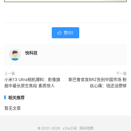
赞(
0
)

快科技
上一篇
下一篇
小米13 Ultra相机爆料：影像旗
斯巴鲁官宣BRZ告别中国市场 粉
舰中最长原生焦段 素质惊人
丝心痛：钱还没攒够
相关推荐
暂无文章
© 2021-2026
v2ra小站
网站地图