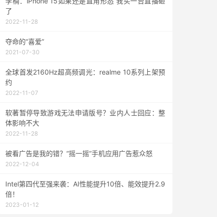
李楠：iPhone 15如果还是直角形态 我买一台直播砸
了
2022-11-28
夺命的“喜爱”
2021-07-30
全球首发2160Hz超高频调光：realme 10系列上架预
约
2022-11-07
软著暂停导致游戏无法申请版号？业内人士回应：整
体影响不大
2022-11-28
被看广告是我的错？“摇一摇”手机应用广告惹众怒
2022-12-04
Intel第四代至强来袭：AI性能提升10倍、能效提升2.9
倍！
2023-01-12