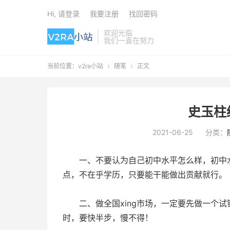
Hi, 请登录
我要注册
找回密码
欢迎光临
我们一直在努力
当前位置：
v2ra小站
随笔
正文


史玉柱
2021-06-25
分类：
一、不要认为自己初中水平怎么样，初中水
点，不在乎学历，只要能干能做出贡献就行。
二、做全国xing市场，一定要先做一个试
时，要快半步，慢不得！