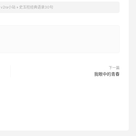
：
v2ra小站
»
史玉柱经典语录30句
下一篇
我眼中的青春