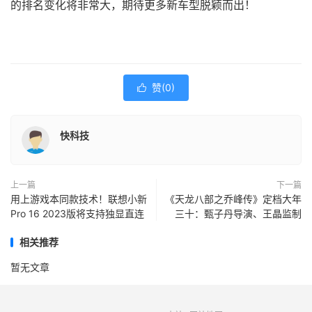
的排名变化将非常大，期待更多新车型脱颖而出！
赞(
0
)

快科技
上一篇
下一篇
用上游戏本同款技术！联想小新
《天龙八部之乔峰传》定档大年
Pro 16 2023版将支持独显直连
三十：甄子丹导演、王晶监制
相关推荐
暂无文章