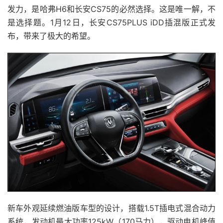
发力，是哈弗H6和长安CS75的必然选择。这是唯一解，不
是选择题。1月12日，长安CS75PLUS iDD插混版正式发
布，带来了极大的希望。
新车外观延续燃油版车型的设计，搭载1.5T插电式混合动力
系统，发动机最大功率125kW（170马力），驱动电机峰值