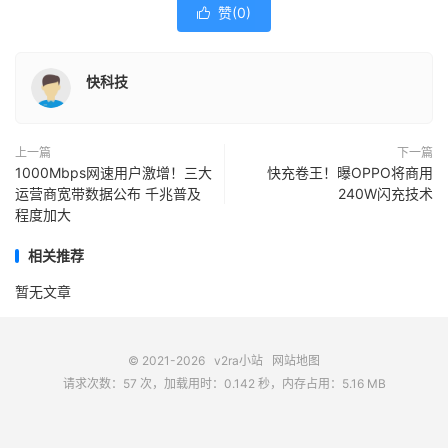
赞(
0
)

快科技
上一篇
下一篇
1000Mbps网速用户激增！三大
快充卷王！曝OPPO将商用
运营商宽带数据公布 千兆普及
240W闪充技术
程度加大
相关推荐
暂无文章
© 2021-2026
v2ra小站
网站地图
请求次数：57 次，加载用时：0.142 秒，内存占用：5.16 MB