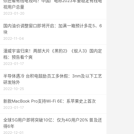
你还看有线电视吗？中国广电称2023年要稳定有线电
视用户总量
2023-01-20
国内油价调整窗口即将开启：加满一箱预计多花5、6
块
2022-11-04
漫威宇宙归来！两部大片《黑豹2》《蚁人3》国内定
档：预告看个爽
2023-01-17
半导体遇冷 台积电鼓励员工多休假：3nm及以下工艺
研发除外
2022-10-25
新款MacBook Pro支持Wi-Fi 6E：系苹果史上首次
2023-01-17
全球5G用户即将突破10亿：仅为4G用户20% 普及还
得6年
2022-12-01