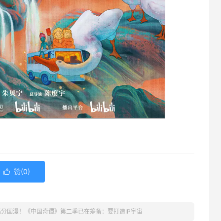
赞(
0
)

5高分国漫！《中国奇谭》第二季已在筹备：要打造IP宇宙