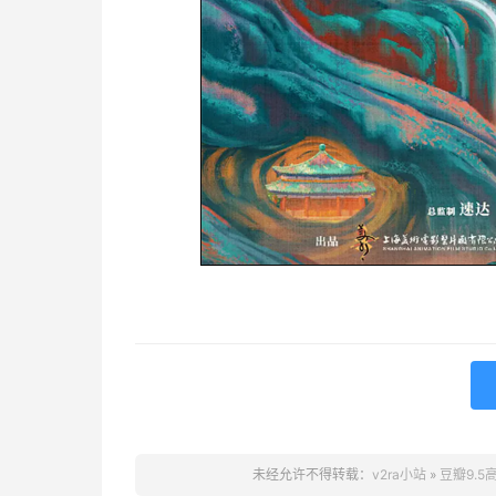
未经允许不得转载：
v2ra小站
»
豆瓣9.