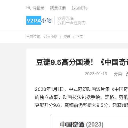
Hi, 请登录
我要注册
找回密码
欢迎光临
我们一直在努力
当前位置：
v2ra小站
资讯
正文


豆瓣9.5高分国漫！《中国奇
2023-01-13
分类：
2023年1月1日，中式奇幻动画短片集《中
的独立故事，动画技法包括手绘、定格、剪纸
豆瓣开分9.6，截稿前仍坚挺为9.5分，斩获