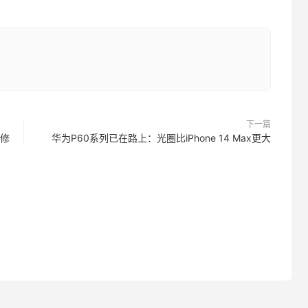
下一篇
期修
华为P60系列已在路上：光圈比iPhone 14 Max更大