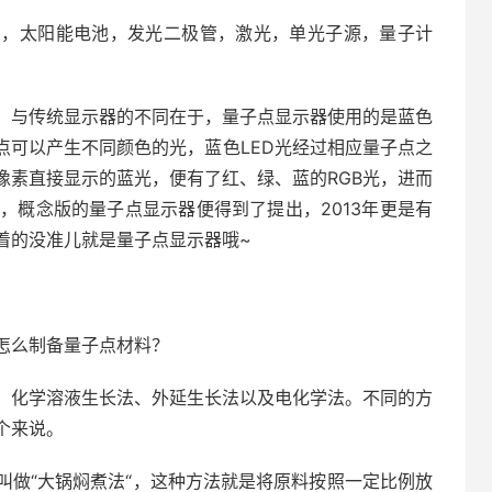
管，太阳能电池，发光二极管，激光，单光子源，量子计
。与传统显示器的不同在于，量子点显示器使用的是蓝色
点可以产生不同颜色的光，蓝色LED光经过相应量子点之
像素直接显示的蓝光，便有了红、绿、蓝的RGB光，进而
份，概念版的量子点显示器便得到了提出，2013年更是有
着的没准儿就是量子点显示器哦~
怎么制备量子点材料？
：化学溶液生长法、外延生长法以及电化学法。不同的方
个来说。
叫做“大锅焖煮法“，这种方法就是将原料按照一定比例放