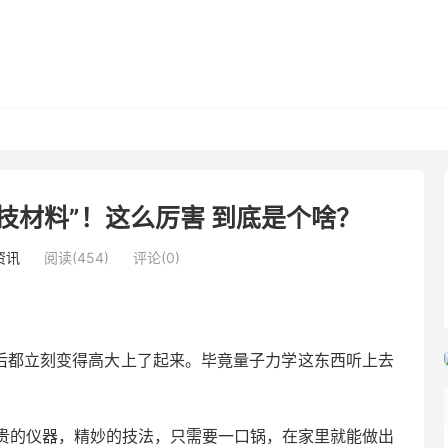
技材料”！这么厉害 到底是个啥？
资讯
阅读(454)
评论(0)
。
之后都立刻变得高大上了起来。毕竟量子力学这东西听上去
贵的仪器，精妙的技法，只需要一口锅，在家里就能做出