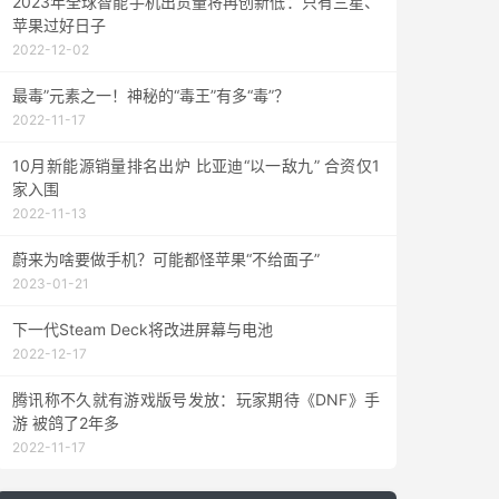
2023年全球智能手机出货量将再创新低：只有三星、
苹果过好日子
2022-12-02
最毒”元素之一！神秘的“毒王”有多“毒”？
2022-11-17
10月新能源销量排名出炉 比亚迪“以一敌九” 合资仅1
家入围
2022-11-13
蔚来为啥要做手机？可能都怪苹果“不给面子”
2023-01-21
下一代Steam Deck将改进屏幕与电池
2022-12-17
腾讯称不久就有游戏版号发放：玩家期待《DNF》手
游 被鸽了2年多
2022-11-17