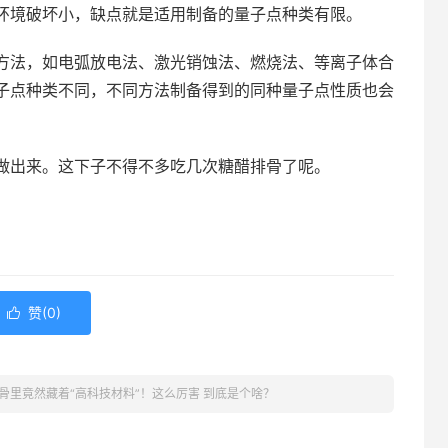
环境破坏小，缺点就是适用制备的量子点种类有限。
方法，如电弧放电法、激光销蚀法、燃烧法、等离子体合
子点种类不同，不同方法制备得到的同种量子点性质也会
做出来。这下子不得不多吃几次糖醋排骨了呢。
赞(
0
)

骨里竟然藏着“高科技材料”！这么厉害 到底是个啥？