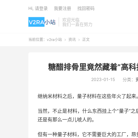
Hi, 请登录
我要注册
找回密码
欢迎光临
我们一直在努力
当前位置：
v2ra小站
资讯
正文


糖醋排骨里竟然藏着“高科
2023-01-15
分类：
继纳米材料之后，量子材料在这些年火了起来
当然，不止是材料，什么东西挂上个“量子”
还是有那么一点儿唬人的。
但有一种量子材料，它不需要巨大的工厂，昂