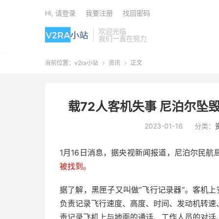
Hi, 请登录
我要注册
找回密码
欢迎光临
我们一直在努力
当前位置：
v2ra小站
资讯
正文


载72人客机失事 尼泊尔坠
2023-01-16
分类：
1月16日消息，据央视新闻报道，尼泊尔民航
被找到。
据了解，黑匣子又叫做“飞行记录器”。客机
负责记录飞行速度、高度、时间、发动机转速
责记录飞机上与地面的通话、工作人员的对话