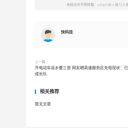
未经允许不得转载：
v2ra小站
»
载72人
快科技
上一篇
开电动车返乡要三思 网友晒高速服务区充电现状：
成长队
相关推荐
暂无文章