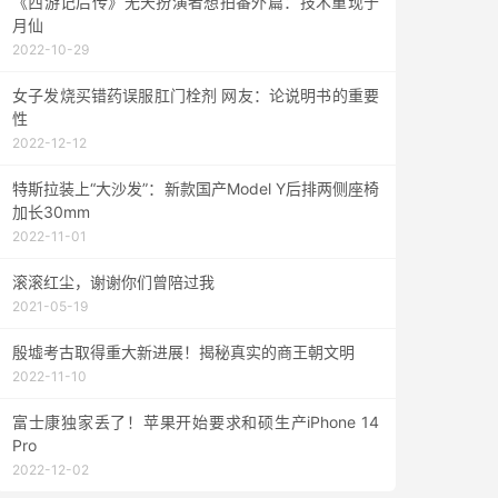
《西游记后传》无天扮演者想拍番外篇：技术重现于
月仙
2022-10-29
女子发烧买错药误服肛门栓剂 网友：论说明书的重要
性
2022-12-12
特斯拉装上“大沙发”：新款国产Model Y后排两侧座椅
加长30mm
2022-11-01
滚滚红尘，谢谢你们曾陪过我
2021-05-19
殷墟考古取得重大新进展！揭秘真实的商王朝文明
2022-11-10
富士康独家丢了！苹果开始要求和硕生产iPhone 14
Pro
2022-12-02