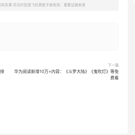
客机失事 尼泊尔坠毁飞机黑匣子被发现：重要证据来源
下一篇
已排
华为阅读新增10万+内容：《斗罗大陆》《鬼吹灯》等免
费看