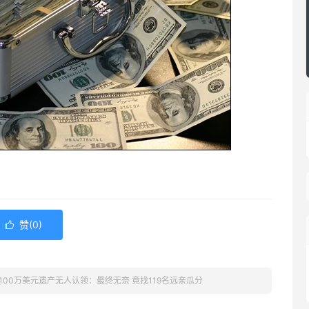
赞(
0
)

100万美元遗产无人认领：最终无奈 竟找119名远亲瓜分