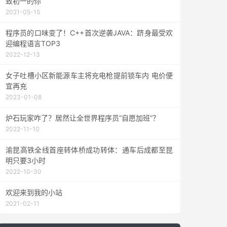
致初一的你
2021-05-15
程序员的口味变了！C++首次逆袭JAVA：跻身最受欢
迎编程语言TOP3
2022-12-13
女子吐槽小区新能源车主将充电枪提前锁车内 电价便
宜再充
2023-01-08
炉石玩家咋了？居然让全世界程序员“自愿加班”？
2022-11-10
渝昆高铁全线首座转体桥成功转体：通车后成都至昆
明只要3小时
2022-10-30
欢迎来到我的小站
2021-02-11