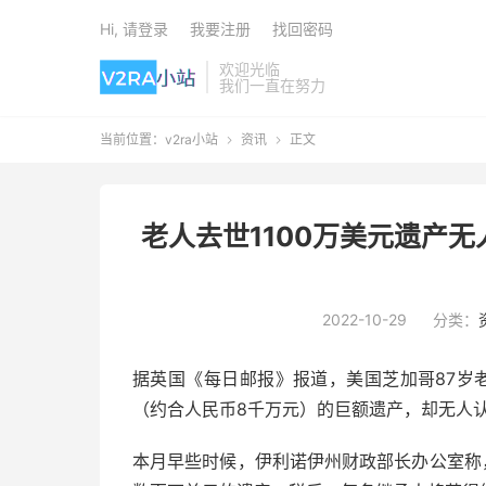
Hi, 请登录
我要注册
找回密码
欢迎光临
我们一直在努力
当前位置：
v2ra小站
资讯
正文


老人去世1100万美元遗产无
2022-10-29
分类：
据英国《每日邮报》报道，美国芝加哥87岁老人
（约合人民币8千万元）的巨额遗产，却无人
本月早些时候，伊利诺伊州财政部长办公室称，