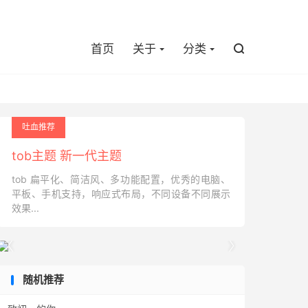

首页
关于
分类

吐血推荐
tob主题 新一代主题
tob 扁平化、简洁风、多功能配置，优秀的电脑、
平板、手机支持，响应式布局，不同设备不同展示
效果...


随机推荐