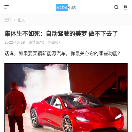



资讯
正文

集体生不如死：自动驾驶的美梦 做不下去了
2022-10-29
阅读(574)
评论(0)
话说，如果要买辆新能源汽车，你最关心它的哪些功能？