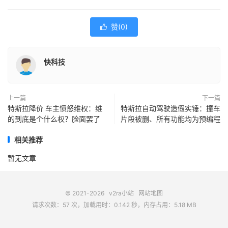
赞(
0
)

快科技
上一篇
下一篇
特斯拉降价 车主愤怒维权：维
特斯拉自动驾驶造假实锤：撞车
的到底是个什么权？脸面罢了
片段被删、所有功能均为预编程
相关推荐
暂无文章
© 2021-2026
v2ra小站
网站地图
请求次数：57 次，加载用时：0.142 秒，内存占用：5.18 MB