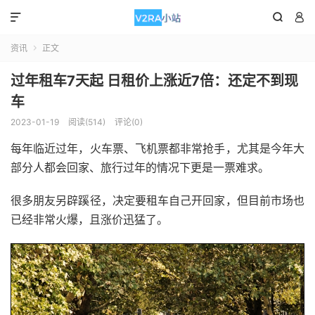



资讯
正文

过年租车7天起 日租价上涨近7倍：还定不到现
车
2023-01-19
阅读(514)
评论(0)
每年临近过年，火车票、飞机票都非常抢手，尤其是今年大
部分人都会回家、旅行过年的情况下更是一票难求。
很多朋友另辟蹊径，决定要租车自己开回家，但目前市场也
已经非常火爆，且涨价迅猛了。