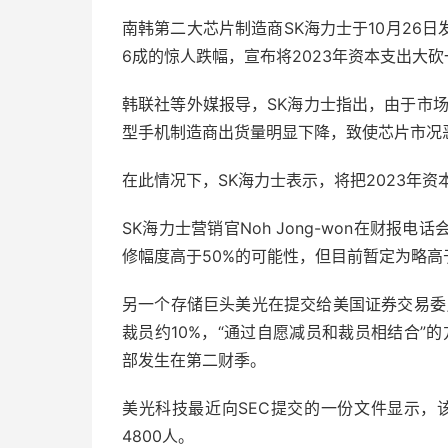
南韩第二大芯片制造商SK海力士于10月26
6成的惊人跌幅，宣布将2023年资本支出大
韩联社等外媒报导，SK海力士指出，由于市
型手机制造商出货量明显下降，致使芯片市况
在此情况下，SK海力士表示，将把2023年资
SK海力士营销官Noh Jong-won在财
修幅度高于50%的可能性，但目前暂定为略高
另一个存储巨头美光在提交给美国证券交易委员
裁员约10%，“通过自愿减员和裁员相结合”
部发生在第二财季。
美光科技最近向SEC提交的一份文件显示，
4800人。