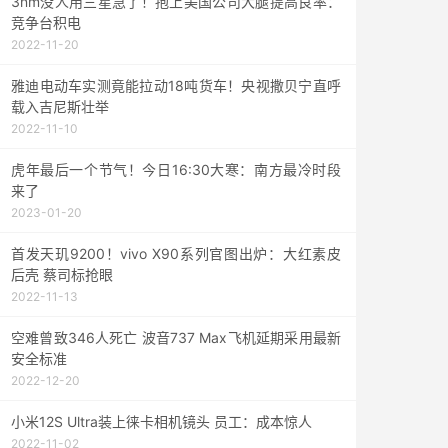
3nm没人用三星急了！抱上美国公司大腿提高良率：
竞争台积电
2022-11-20
雅迪电动车实测竟能拉动18吨货车！央视撒贝宁直呼
载入吉尼斯壮举
2022-11-10
虎年最后一个节气！今日16:30大寒：南方最冷时段
来了
2023-01-20
首发天玑9200！vivo X90系列官图出炉：大红素皮
后壳 蔡司标抢眼
2022-11-13
空难曾致346人死亡 波音737 Max飞机延期采用最新
安全标准
2022-12-20
小米12S Ultra装上徕卡相机镜头 员工：成本惊人
2022-11-02