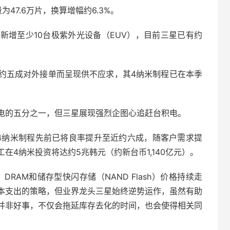
47.6万片，换算增幅约6.3%。
新增至少10台极紫外光设备（EUV），目前三星已有约
约五成对外接单而呈现供不应求，其4纳米制程已在本季
电的五分之一，但三星展现强烈企图心追赶台积电。
晶圆代工4纳米制程先前已将良率提升至近约六成，随客户需求提
在4纳米投资将达约5兆韩元（约新台币1,140亿元）。
RAM和储存型快闪存储（NAND Flash）价格持续走
本支出的策略，但业界龙头三星始终逆势运作，虽然有助
并非好事，不仅会拖延库存去化的时间，也会使得相关同