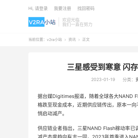
Hi, 请登录
我要注册
找回密码
欢迎光临
我们一直在努力
当前位置：
v2ra小站
资讯
正文


三星感受到寒意 闪存
2023-01-19
分类：
据台媒Digitimes报道，随着全球各大NAND 
格跌至现金成本，近期供应链传出，原本一向不愿松口
悄启动减产。
供应链业者指出，三星NAND Flash稼动
减产态度趋向有志一同，2023年首季进入NAN