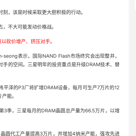
时刻，该是时候采取更大胆积极的行动。
市占，不大可能发动价格战。
投资以砍价增产、挤压对手。
g Min-seong表示，国际NAND Flash市场终究会出现整并，
对手的空间。三星明年的投资重点是升级DRAM技术、替
平泽的P3厂将扩增DRAM设备，每月可生产7万片的12
片产能。
第3季，三星每月的DRAM晶圆总产量为66.5万片，以增
月晶圆代工产量提高3万片，并增加4纳米产能，强攻先进