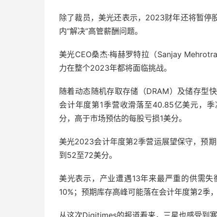
除了裁员，美光还表示，2023财年还将暂
内“解决”高管薪酬问题。
美光CEO桑杰·梅赫罗特拉（Sanjay Me
力在整个2023年都将面临挑战。
随着动态随机存取存储（DRAM）及储存型快闪存
会计年度第1季营收滑落至40.85亿美元，季减
分，高于市场预估的每股亏损1美分。
美光2023会计年度第2季营运展望保守，预
到52至72美分。
美光表示，产业遭遇13年来最严重的供需
10%；预期库存高峰可能落在会计年度第2季
从这次Digitimes的报道看来，三星也感受到