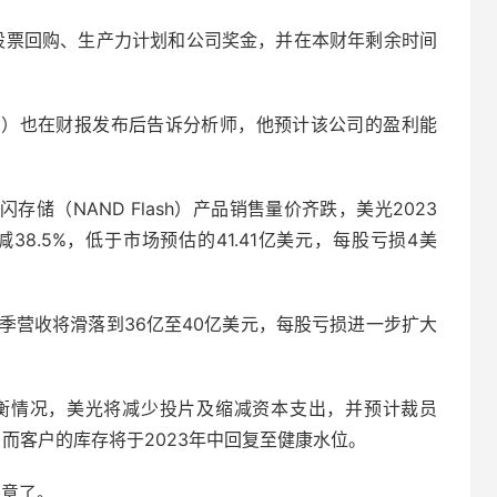
停股票回购、生产力计划和公司奖金，并在本财年剩余时间
hrotra）也在财报发布后告诉分析师，他预计该公司的盈利能
储（NAND Flash）产品销售量价齐跌，美光2023
38.5%，低于市场预估的41.41亿美元，每股亏损4美
期季营收将滑落到36亿至40亿美元，每股亏损进一步扩大
失衡情况，美光将减少投片及缩减资本支出，并预计裁员
，而客户的库存将于2023年中回复至健康水位。
寒意了。