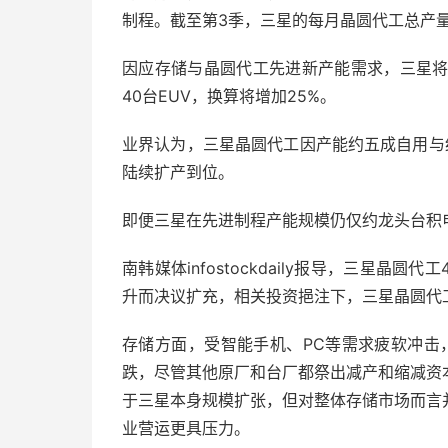
制程。截至第3季，三星的每月晶圆代工总产量为
因应存储与晶圆代工先进新产能需求，三星将
40台EUV，换算将增加25%。
业界认为，三星晶圆代工因产能约五成自用与
陆续扩产到位。
即便三星在先进制程产能规模仍仅约龙头台积
南韩媒体infostockdaily报导，三星
升而决议扩充，相关投资挹注下，三星晶圆代工
存储方面，受智能手机、PC等需求疲软冲击，D
跌，尽管其他原厂和台厂都祭出减产和缩减资
于三星本身规模扩张，但对整体存储市场而言
业营运更具压力。