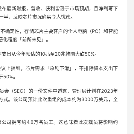
日发布最新财报，营收、获利皆逊于市场预期，且净利写下
砍一半，反映芯片市况确实令人忧虑。
场不确定性，存储芯片主要客户的个人电脑（PC）和智能
恶化程度「前所未见」。
本支出从今年预估的10兆至20兆韩圜大砍50%。
报电话会议上提到，芯片需求「急剧下滑」，不排除资本支出下
于50%。
会（SEC）的一份文件中透露，管理层计划在2023年
的方式。该公司预计此次重组的成本约为3000万美元，全
该公司拥有约4.8万名员工。这意味着此次裁员将影响约