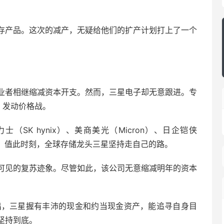
存产品。这次的减产，无疑给他们的扩产计划打上了一个
业者相继缩减资本开支。然而，三星电子却无意跟进。专
h，发动价格战。
SK hynix）、美商美光（Micron）、日企铠侠
产量。值此时刻，全球存储龙头三星坚持走自己的路。
可见的复苏迹象。尽管如此，该公司无意缩减明年的资本
n-sook指出，三星握有丰沛的现金和约当现金资产，能追寻自身目
坚持到底。