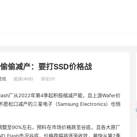
偷偷减产：要打SSD价格战
资讯
阅读(468)
评论(0)
Flash厂从2022年第4季起积极缩减产能，且上游Wafer价
减产的三星电子（Samsung Electronics）也悄
率已调整至90%左右，预料在市场价格跌至谷底，且各大原厂
D Flash市况谷底，价格跌幅将逐渐收敛，最快从第2季