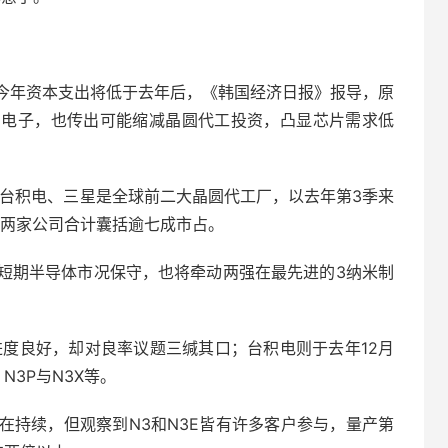
今年资本支出将低于去年后，《韩国经济日报》报导，原
星电子，也传出可能缩减晶圆代工投资，凸显芯片需求低
统计，台积电、三星是全球前二大晶圆代工厂，以去年第3季来
%，两家公司合计囊括逾七成市占。
短期半导体市况保守，也将牵动两强在最先进的3纳米制
进度良好，却对良率议题三缄其口；台积电则于去年12月
N3P与N3X等。
在持续，但观察到N3和N3E皆有许多客户参与，量产第