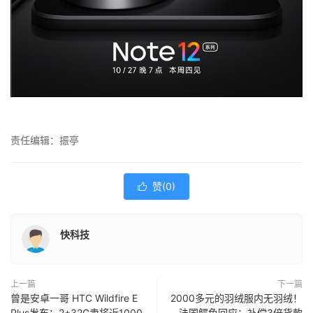
责任编辑：振亭
赞(
0
)

快科技
上一篇
下一篇
曾是安卓一哥 HTC Wildfire E
2000多元的羽绒服内无羽绒！
Plus发布：2+32G卖将近1000
法国鳄鱼回应：补偿3倍货款