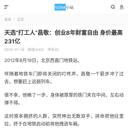



资讯
正文

天选“打工人”昌敬：创业8年财富自由 身价最高
231亿
2023-01-19
阅读(440)
评论(0)
2012年8月19日，北京西直门地铁站。
伴随着地铁车门即将关闭的叮咚声，昌敬一个箭步冲了过
去，想要赶上这趟列车。
很不幸，他晚了一步，身体被厚厚的铁门夹在中间，左右动
弹不得。
这时原本拥挤的人群，突然伸出无数双手，拼命把他往里
拉，终于在地铁启动前将他拽进车厢。