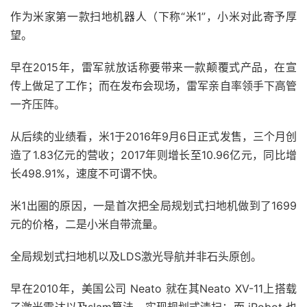
作为米家第一款扫地机器人（下称“米1”，小米对此寄予厚
望。
早在2015年，雷军就放话称要带来一款颠覆式产品，在宣
传上做足了工作；而在发布会现场，雷军亲自率领手下高管
一齐压阵。
从后续的业绩看，米1于2016年9月6日正式发售，三个月创
造了1.83亿元的营收；2017年则增长至10.96亿元，同比增
长498.91%，速度不可谓不快。
米1出圈的原因，一是首次把全局规划式扫地机做到了1699
元的价格，二是小米自带流量。
全局规划式扫地机以及LDS激光导航并非石头原创。
早在2010年，美国公司 Neato 就在其Neato XV-11上搭载
了激光雷达以及slam算法，实现规划式清扫；而 iRobot 也