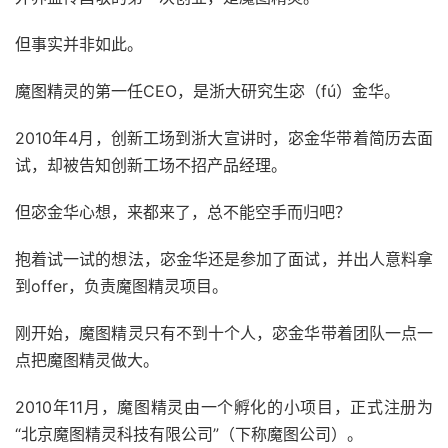
但事实并非如此。
魔图精灵的第一任CEO，是浙大研究生宓（fú）金华。
2010年4月，创新工场到浙大宣讲时，宓金华带着简历去面
试，却被告知创新工场不招产品经理。
但宓金华心想，来都来了，总不能空手而归吧？
抱着试一试的想法，宓金华还是参加了面试，并出人意料拿
到offer，负责魔图精灵项目。
刚开始，魔图精灵只有不到十个人，宓金华带着团队一点一
点把魔图精灵做大。
2010年11月，魔图精灵由一个孵化的小项目，正式注册为
“北京魔图精灵科技有限公司”（下称魔图公司）。