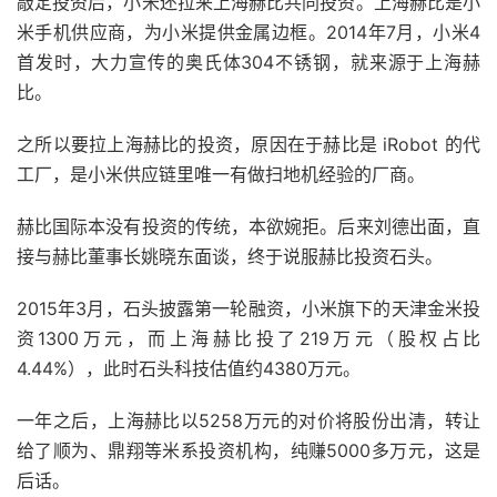
敲定投资后，小米还拉来上海赫比共同投资。上海赫比是小
米手机供应商，为小米提供金属边框。2014年7月，小米4
首发时，大力宣传的奥氏体304不锈钢，就来源于上海赫
比。
之所以要拉上海赫比的投资，原因在于赫比是 iRobot 的代
工厂，是小米供应链里唯一有做扫地机经验的厂商。
赫比国际本没有投资的传统，本欲婉拒。后来刘德出面，直
接与赫比董事长姚晓东面谈，终于说服赫比投资石头。
2015年3月，石头披露第一轮融资，小米旗下的天津金米投
资1300万元，而上海赫比投了219万元（股权占比
4.44%），此时石头科技估值约4380万元。
一年之后，上海赫比以5258万元的对价将股份出清，转让
给了顺为、鼎翔等米系投资机构，纯赚5000多万元，这是
后话。