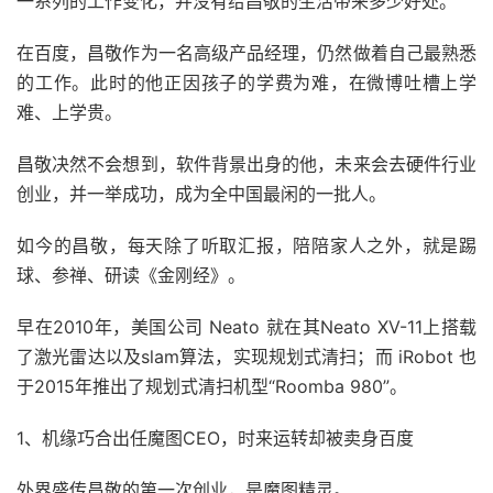
一系列的工作变化，并没有给昌敬的生活带来多少好处。
在百度，昌敬作为一名高级产品经理，仍然做着自己最熟悉
的工作。此时的他正因孩子的学费为难，在微博吐槽上学
难、上学贵。
昌敬决然不会想到，软件背景出身的他，未来会去硬件行业
创业，并一举成功，成为全中国最闲的一批人。
如今的昌敬，每天除了听取汇报，陪陪家人之外，就是踢
球、参禅、研读《金刚经》。
早在2010年，美国公司 Neato 就在其Neato XV-11上搭载
了激光雷达以及slam算法，实现规划式清扫；而 iRobot 也
于2015年推出了规划式清扫机型“Roomba 980”。
1、机缘巧合出任魔图CEO，时来运转却被卖身百度
外界盛传昌敬的第一次创业，是魔图精灵。