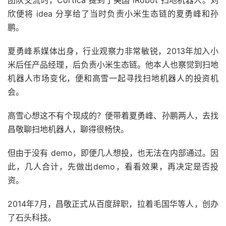
团队交流时，Cortica 提到了美国 iRobot 扫地机器人。刘
欣便将 idea 分享给了当时负责小米生态链的夏勇峰和孙
鹏。
夏勇峰系媒体出身，行业观察力非常敏锐，2013年加入小
米后任产品经理，后负责小米生态链。他本人也察觉到扫地
机器人市场变化，便和高雪一起寻找扫地机器人的投资机
会。
高雪心想这不有个现成的？便带着夏勇峰、孙鹏两人，去找
昌敬聊扫地机器人，聊得很畅快。
但由于没有 demo，即便几人想投，也无法在内部通过。因
此，几人合计，先做出demo，看看效果，再决定是否投
资。
2014年7月，昌敬正式从百度辞职，拉着毛国华等人，创办
了石头科技。