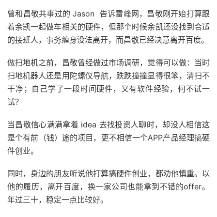
曾和昌敬共事过的 Jason 告诉雷峰网，昌敬刚开始打算跟
着余凯一起做车相关的硬件，但那个时候余凯还没找到合适
的接班人，事务缠身没法离开，而昌敬已经决意离开百度。
做扫地机之前，昌敬曾经做过市场调研，觉得可以做：当时
扫地机器人还是用陀螺仪导航，跌跌撞撞显得很笨，清扫不
干净；自己学了一段时间硬件，又有软件经验，何不试一
试？
当昌敬信心满满拿着 idea 去找投资人聊时，却没人相信这
是个有前（钱）途的项目，更不相信一个APP产品经理搞硬
件创业。
同时，身边的朋友听说他打算搞硬件创业，都劝他慎重。以
他的履历，离开百度，换一家公司也能拿到不错的offer。
年过三十，稳定一点比较好。