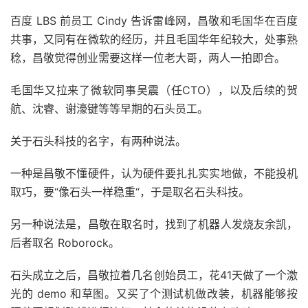
百度 LBS 前员工 Cindy 告诉雷峰网，昌敬和毛国华在百度
共事，又同有在微软的经历，并且毛国华年纪较大，处事熟
稔，昌敬觉得创业需要这样一位老大哥，两人一拍即合。
毛国华又拉来了微软同事吴震（任CTO），以及后续的贺
航、沈睿、谢濠键等等早期的石头员工。
关于石头科技的名字，有两种说法。
一种是昌敬不懂硬件，认为硬件要扎扎实实地做，不能投机
取巧，要“像石头一样稳重“，于是取名石头科技。
另一种说法是，昌敬在取名时，找到了机器人发烧友余凯，
后者取名 Roborock。
石头成立之后，昌敬拉着几名创始员工，花41天做了一个激
光的 demo 和草图。又买了个测试机做改装，机器能够按