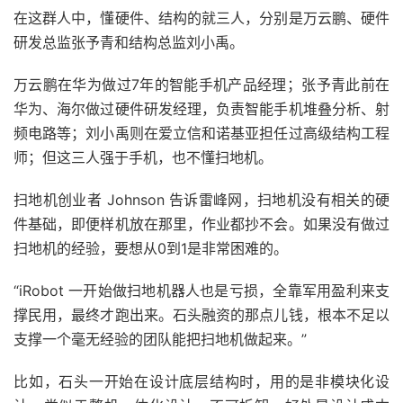
在这群人中，懂硬件、结构的就三人，分别是万云鹏、硬件
研发总监张予青和结构总监刘小禹。
万云鹏在华为做过7年的智能手机产品经理；张予青此前在
华为、海尔做过硬件研发经理，负责智能手机堆叠分析、射
频电路等；刘小禹则在爱立信和诺基亚担任过高级结构工程
师；但这三人强于手机，也不懂扫地机。
扫地机创业者 Johnson 告诉雷峰网，扫地机没有相关的硬
件基础，即便样机放在那里，作业都抄不会。如果没有做过
扫地机的经验，要想从0到1是非常困难的。
“iRobot 一开始做扫地机器人也是亏损，全靠军用盈利来支
撑民用，最终才跑出来。石头融资的那点儿钱，根本不足以
支撑一个毫无经验的团队能把扫地机做起来。”
比如，石头一开始在设计底层结构时，用的是非模块化设