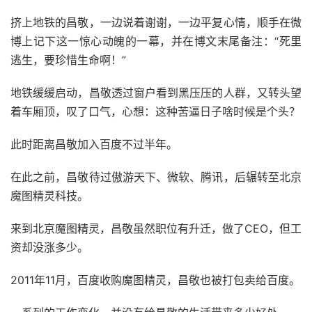
挤上地铁的昌敬，一边说着谢谢，一边平复心情，顺手在微
博上记下这一惊心动魄的一幕，并在博文末尾备注：“死里
逃生，要珍惜生命啊！”
地铁缓缓启动，昌敬透过窗户看到黑压压的人群，又转头望
着车厢顶，叹了口气，心想：这种苦逼日子啥时候是个头？
此时距离昌敬加入百度不过半年。
在此之前，昌敬待过傲游天下、微软、腾讯，后辗转至北京
魔图精灵科技。
来到北京魔图精灵，昌敬虽然职位有升迁，做了CEO，但工
资却没涨多少。
2011年11月，百度收购魔图精灵，昌敬也被打包卖给百度。