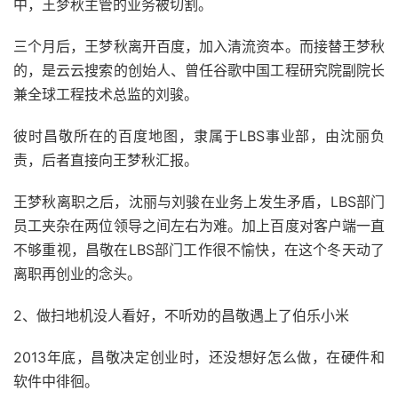
中，王梦秋主管的业务被切割。
三个月后，王梦秋离开百度，加入清流资本。而接替王梦秋
的，是云云搜索的创始人、曾任谷歌中国工程研究院副院长
兼全球工程技术总监的刘骏。
彼时昌敬所在的百度地图，隶属于LBS事业部，由沈丽负
责，后者直接向王梦秋汇报。
王梦秋离职之后，沈丽与刘骏在业务上发生矛盾，LBS部门
员工夹杂在两位领导之间左右为难。加上百度对客户端一直
不够重视，昌敬在LBS部门工作很不愉快，在这个冬天动了
离职再创业的念头。
2、做扫地机没人看好，不听劝的昌敬遇上了伯乐小米
2013年底，昌敬决定创业时，还没想好怎么做，在硬件和
软件中徘徊。