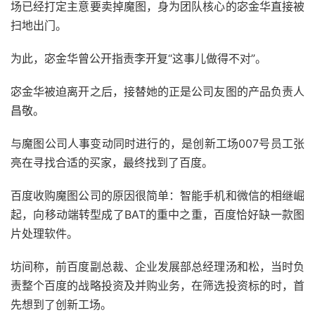
场已经打定主意要卖掉魔图，身为团队核心的宓金华直接被
扫地出门。
为此，宓金华曾公开指责李开复“这事儿做得不对”。
宓金华被迫离开之后，接替她的正是公司友图的产品负责人
昌敬。
与魔图公司人事变动同时进行的，是创新工场007号员工张
亮在寻找合适的买家，最终找到了百度。
百度收购魔图公司的原因很简单：智能手机和微信的相继崛
起，向移动端转型成了BAT的重中之重，百度恰好缺一款图
片处理软件。
坊间称，前百度副总裁、企业发展部总经理汤和松，当时负
责整个百度的战略投资及并购业务，在筛选投资标的时，首
先想到了创新工场。