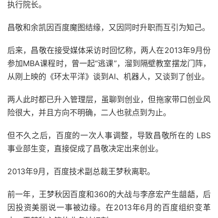
执行院长。
昌敬和余凯因百度魔图结缘，又因同时升职而互引为知己。
后来，昌敬在接受媒体采访时回忆称，两人在2013年9月份
参加MBA课程时，曾一起“逃课”，溜到隔壁教室摆龙门阵，
从刚上映的《环太平洋》谈到AI、机器人，又谈到了创业。
两人此时都已升入管理层，虽聊到创业，但拖家带口创业风
险很大，并且方向不明确，二人也就点到为止。
但不久之后，百度的一次人事调整，导致昌敬所在的 LBS
事业部生变，直接促成了昌敬决定出来创业。
2013年9月，百度技术副总裁王梦秋离职。
前一年，王梦秋因百度和360的大战与李彦宏产生龃龉，后
因投资美丽说一事被边缘。在2013年6月的百度组织变革