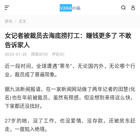



资讯
正文

女记者被裁员去海底捞打工：赚钱更多了 不敢
告诉家人
2023-01-20
阅读(670)
评论(0)
近一段时间，全球遭遇“寒冬”，无论国内外，无论哪个行
业，裁员成了普遍现象。
据九派新闻报道，在一家新闻网站做了两年记者的田慧(化
名)也在年前被裁员，虽然有预感，但没想到来得这么快，
下家都还没找好。
27岁的她，没了工作，也没爱情、没存款，还被房东赶
走，一度陷入绝境。