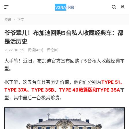



资讯
正文

爷爷辈儿！布加迪回购5台私人收藏经典车：都
是活历史
2022-10-29
阅读(451)
评论(0)
大手笔！近日，布加迪官方宣布回购了5台私人收藏经典车
型。
据了解，这五台车具有历史价值，他它们分别为
TYPE 51、
TYPE 37A、TYPE 35B、TYPE 49敞篷版和TYPE 35A
车
型，其中最后一台极其珍贵。