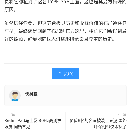
员将它移植到了这台TYPE 35A上面，这也是其最为特殊的
原因。
虽然历经沧桑，但这五台极具历史和收藏价值的布加迪经典
车型，最终还是回到了布加迪官方这里，相信它们会得到最
好的照顾，静静地向世人讲述那段沧桑且厚重的历史。
赞(
0
)

快科技
上一篇
下一篇
Redmi Pad马上发 90Hz高刷护
价值8亿的名画被泼土豆泥 国外
眼屏 同档罕见
环保组织快杀疯了