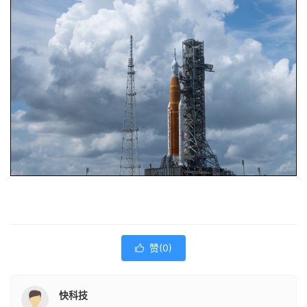
赞(
0
)

快科技