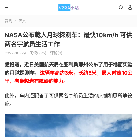



资讯
正文

NASA公布载人月球探测车：最快10km/h 可供
两名宇航员生活工作
2022-10-29
阅读(375)
评论(0)
据报道，近日美国航天局在亚利桑那州公布了用于地面实验
的月球探测车，
这辆车高约3米，长约5米，最大时速10公
里，有翻越岩石障碍的能力。
此外，车内还配备了可供两名宇航员生活的床铺和厕所等设
施。