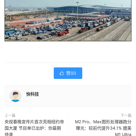
赞(
0
)

快科技
上一篇
下一篇
央视春晚宣传片首次亮相纽约帝
M2 Pro、Max图形处理器跑分
国大厦 节目单已出炉：你最期
曝光：较前代提升34.1% 媲美
待谁
M1 Ultra