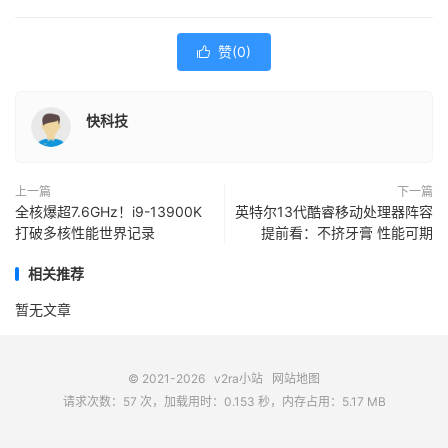
赞(
0
)

快科技
上一篇
下一篇
全核爆超7.6GHz！i9-13900K
英特尔13代酷睿移动处理器阵容
打破多核性能世界记录
提前看：不挤牙膏 性能可期
相关推荐
暂无文章
© 2021-2026
v2ra小站
网站地图
请求次数：57 次，加载用时：0.153 秒，内存占用：5.17 MB