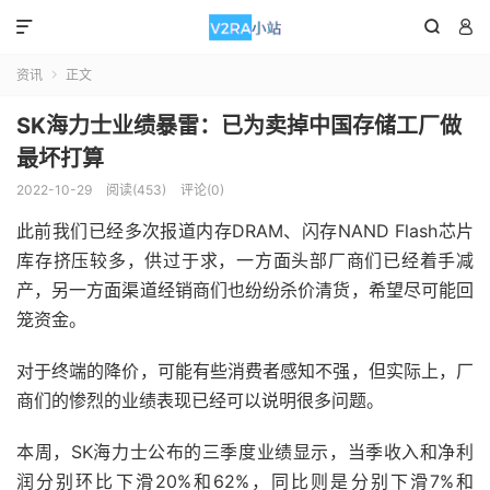



资讯
正文

SK海力士业绩暴雷：已为卖掉中国存储工厂做
最坏打算
2022-10-29
阅读(453)
评论(0)
此前我们已经多次报道内存DRAM、闪存NAND Flash芯片
库存挤压较多，供过于求，一方面头部厂商们已经着手减
产，另一方面渠道经销商们也纷纷杀价清货，希望尽可能回
笼资金。
对于终端的降价，可能有些消费者感知不强，但实际上，厂
商们的惨烈的业绩表现已经可以说明很多问题。
本周，SK海力士公布的三季度业绩显示，当季收入和净利
润分别环比下滑20%和62%，同比则是分别下滑7%和