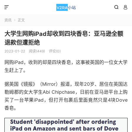



资讯
正文

大学生网购iPad却收到四块香皂：亚马逊全额
退款但遭拒绝
2023-01-22
阅读(449)
评论(0)
网购iPad，收到的却是四块香皂，这事被英国的一位女大学
生赶上了。
据英国《镜报》（Mirror）报道，现年20岁、居住在英国达
勒姆郡的女大学生Abi Chipchase，日前在亚马逊平台上购
买了一台苹果iPad，但打开包裹后里面竟然只是4块Dove
香皂。