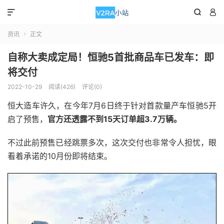



资讯
正文

自称大卖成定局！恒驰5首批商品车已发车：即
将交付
2022-10-29
阅读(426)
评论(0)
恒大造车许久，在今年7月6日终于针对首款量产车恒驰5开
启了预售，
官方还透露不到15天订单超3.7万辆。
不过此前预售已经跳票多次，这次交付也非常令人担忧，眼
看着承诺的10月份即将结束。