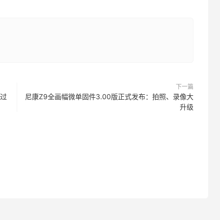
下一篇
送过
尼康Z9全画幅微单固件3.00版正式发布：拍照、录像大
升级