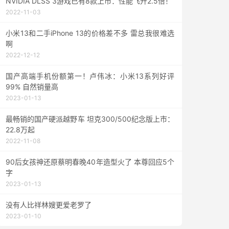
NVIDIA DLSS 3游戏已有8款上市：性能飞升2.5倍！
2022-11-03
小米13和二手iPhone 13的价格差不多 雷总我很难选
啊
2022-12-12
国产高端手机份额第一！卢伟冰：小米13系列好评
99% 自然销量高
2023-01-13
最畅销的国产硬派越野车 坦克300/500纪念版上市：
22.8万起
2022-11-08
90后女孩神还原蔡明春晚40年造型火了 本尊回应5个
字
2023-01-13
没有人比祥林嫂更爱老罗了
2023-01-10