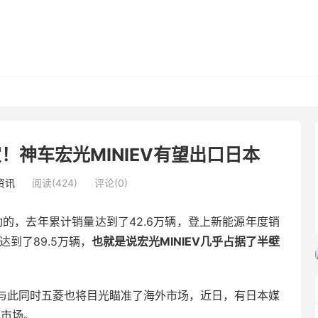
宜！神车宏光MINIEV有望出口日本
资讯
阅读(424)
评论(0)
功的，去年累计销量达到了42.6万辆，登上新能源年度销
达到了89.5万辆，
也就是说宏光MINIEV几乎占据了半壁
与此同时五菱也将目光瞄准了海外市场，近日，有日本媒
本市场。