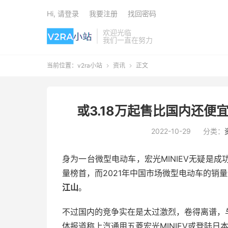
Hi, 请登录
我要注册
找回密码
欢迎光临
我们一直在努力
当前位置：
v2ra小站
资讯
正文


或3.18万起售比国内还便
2022-10-29
分类：
身为一台微型电动车，宏光MINIEV无疑是成
量榜首，而2021年中国市场微型电动车的销量
江山
。
不过国内的竞争实在是太过激烈，卷得离谱，
体报道称上汽通用五菱宏光MINIEV或登陆日