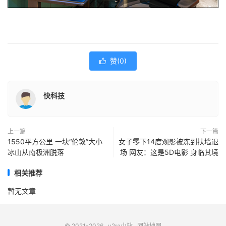
赞(
0
)

快科技
上一篇
下一篇
1550平方公里 一块“伦敦”大小
女子零下14度观影被冻到扶墙退
冰山从南极洲脱落
场 网友：这是5D电影 身临其境
相关推荐
暂无文章
© 2021-2026
v2ra小站
网站地图