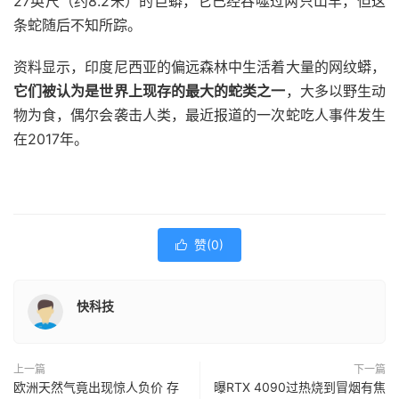
27英尺（约8.2米）的巨蟒，它已经吞噬过两只山羊，但这
条蛇随后不知所踪。
资料显示，印度尼西亚的偏远森林中生活着大量的网纹蟒，
它们被认为是世界上现存的最大的蛇类之一
，大多以野生动
物为食，偶尔会袭击人类，最近报道的一次蛇吃人事件发生
在2017年。
赞(
0
)

快科技
上一篇
下一篇
欧洲天然气竟出现惊人负价 存
曝RTX 4090过热烧到冒烟有焦