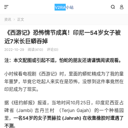



资讯
正文

《西游记》恐怖情节成真！印尼一54岁女子被
近7米长巨蟒吞掉
2022-10-29
阅读(410)
评论(0)
注：本文配图或引起不适，怕蛇的朋友还请谨慎阅读观看。
小时候看电视剧《西游记》时，里面的蟒蛇精成为了我的童
年噩梦，毕竟它吃起人来实在是恐怖，没想到这件事竟然在
印尼成为了现实。
据《纽约邮报》报道，当地时间10月25日，印度尼西亚占
碑省 (Jambi) 吉丹兰村 （Terjun Gajah）的一个种植园
里，
一名54岁的女子贾赫拉 (Jahrah) 在收集橡胶时遭遇了
不测
。