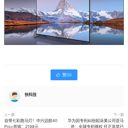
赞(
0
)

快科技
上一篇
下一篇
自带七彩跑马灯！中兴远航40
华为因专利纠纷起诉美公司亚马
Pro+首销：2198元
逊：全球专利维权 任正非早已