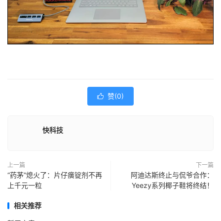
赞(
0
)

快科技
上一篇
下一篇
“药茅”熄火了：片仔癀锭剂不再
阿迪达斯终止与侃爷合作：
上千元一粒
Yeezy系列椰子鞋将终结！
相关推荐