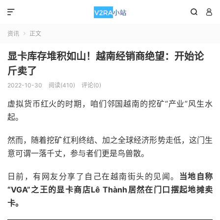



资讯
正文

显卡库存堆积如山！越南经销商绝望：开始论
斤卖了
2022-10-30
阅读(410)
评论(0)
虚拟货币红火的时期，咱们邻国越南的挖矿“产业”风生水
起。
然而，随着挖矿红利终结、加之全球经济形势走低，这门生
意可谓一落千丈，参与者们更是鸟兽散。
日前，有网友分享了自己在越南街头的见闻。
当地自称
“VGA”之王的显卡商店Lê Thành居然在门口摆起地摊卖
卡。