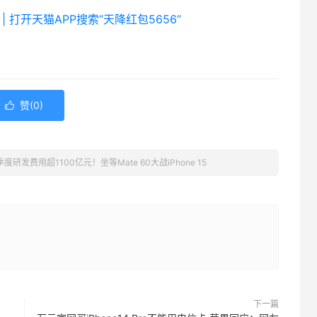
| 打开天猫APP搜索“天降红包5656”
赞(
0
)

度研发费用超1100亿元！坐等Mate 60大战iPhone 15
下一篇