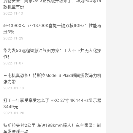
流畅安全！鸿蒙OS 3正式版升级来了：华为P40等15
款机型有份
2022-11-10
i9-13900K、i7-13700K喜提一键双核6GHz：性能再
涨3％
2022-11-29
华为发5G远程智慧油气田方案：工人不下井无人化操
作！
2022-11-07
三电机真恐怖！特斯拉Model S Plaid瞬间撕裂马力机
张力带
2023-01-18
打工一年享受享受怎么了 HKC 27寸4K 144Hz显示器
3449元
2023-01-20
特斯拉失控2公里 车速198km/h撞人！车主家属：刹
车发硬踩不动