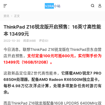



资讯
正文

ThinkPad Z16锐龙版开启预售：16英寸高性能
本 13499元
2022-10-30
阅读(468)
评论(0)
今日消息，联想ThinkPad Z16锐龙版在ThinkPad京东自营
店开启预售，
支付定金100元可抵600元，实付到手价为
13499元（16GB/512GB）。
这款新品定位是Z世代高性能本，
它搭载AMD锐龙7 PRO
6850H处理器，配备AMD Radeon RX6500M独立显卡，
每秒4.98万亿次浮点计算，处理多项复杂任务时游刃有
余。
而且ThinkPad Z16锐龙版配备16GB LPDDR5 6400MHz双