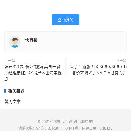
赞(
0
)

快科技
上一篇
下一篇
发布321次“装死”视频 美国一餐
来了！新版RTX 3060/3060 Ti
厅经理走红：将扮尸体出演电视
售价齐曝光：NVIDIA很良心？
剧
相关推荐
暂无文章
© 2021-2026
v2ra小站
网站地图
请求次数：57 次，加载用时：0.141 秒，内存占用：5.18 MB