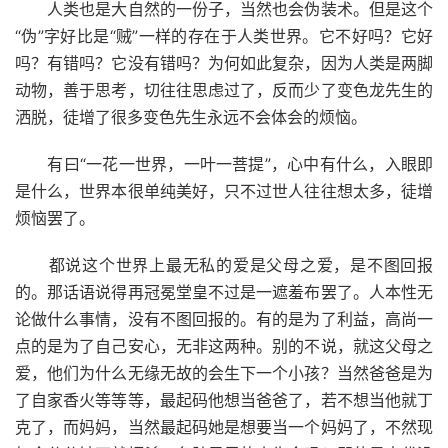
人类也是大自然的一份子，当然也会伪装术。但是这个
“伪”字好比是“贼”一样的存在于人类世界。它不好吗？它好
吗？有错吗？它没有错吗？为何如此复杂，因为人类是两脚
动物，善于思考，切往往思虑过了，反而少了变色龙先生的
洒脱，徒增了很多变色先生永远不会体会的烦恼。
有曰“一花一世界，一叶一菩提”，心中有什么，入眼即
是什么，世界本很单纯美好，只不过世人往往想太多，徒增
烦恼罢了。
都说这个世界上最无私的爱是父母之爱，是不图回报
的。那话语说得再冠冕堂皇不过是一遮羞布罢了。人本性无
论做什么事情，没有不图回报的。有的是为了利益，高尚一
点的是为了自己安心，无非这两种。别的不说，就这父母之
爱，他们为什么无缘无故的会生下一个小孩？当然爸爸是为
了自家香火等等等，最起码他想当爸爸了，若不想当他就丁
克了，而妈妈，当然最起码她是想要当一个妈妈了，不然现