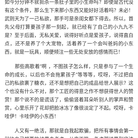
如今分分钟不就扼杀一条肚子里的小生命吗？即使是古代没
有这个条件，那么生下来那小东西又能好好活着吗？未必！
武则天为了一己私欲，那手可是亲闺女都下得去。所以，首
先父母打算要孩子那一刻起，就已经有了自己的小九九不
是？至于后面，无私关爱，说得好听点是爱孩子，说得直白
点，还不是养了个大宠物，活着养了一个会叫爸妈的小东
西，就是一玩具，顺便倾注一些无处安放的感情而已！
那些高歌着“啊 ，不图孩子怎么样，只是参与了一个生
命的成长，以后也不会拖累孩子”等等等，哎呀，不过把自
己的私欲裹了糖衣，还不是想把自己的成品给世人展示？这
个也没有什么不对，那个工匠的得意之作不想获得世人的赞
赏！那个说不的是谎话了，偷偷竖着耳朵听别人的掌声和赞
赏，心里乐开了花却把脸冰冻了像很淡定了不起。哎呀，卡
哇伊！卡哇伊的小东西！
人又有一绝活，那就是自我起欺骗，把所有事情会第一