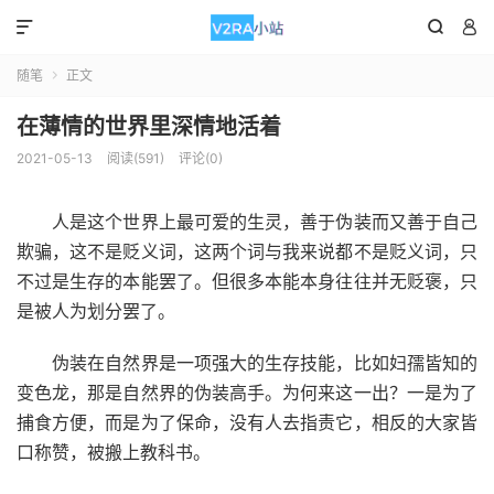



随笔
正文

在薄情的世界里深情地活着
2021-05-13
阅读(591)
评论(0)
人是这个世界上最可爱的生灵，善于伪装而又善于自己
欺骗，这不是贬义词，这两个词与我来说都不是贬义词，只
不过是生存的本能罢了。但很多本能本身往往并无贬褒，只
是被人为划分罢了。
伪装在自然界是一项强大的生存技能，比如妇孺皆知的
变色龙，那是自然界的伪装高手。为何来这一出？一是为了
捕食方便，而是为了保命，没有人去指责它，相反的大家皆
口称赞，被搬上教科书。