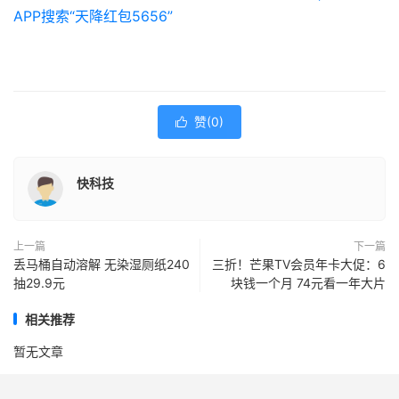
APP搜索“天降红包5656”
赞(
0
)

快科技
上一篇
下一篇
丢马桶自动溶解 无染湿厕纸240
三折！芒果TV会员年卡大促：6
抽29.9元
块钱一个月 74元看一年大片
相关推荐
暂无文章