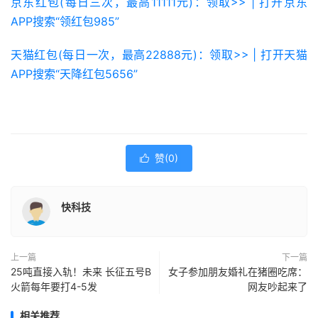
京东红包(每日三次，最高11111元)：领取>> | 打开京东
APP搜索“领红包985”
天猫红包(每日一次，最高22888元)：领取>> | 打开天猫
APP搜索“天降红包5656”
赞(
0
)

快科技
上一篇
下一篇
25吨直接入轨！未来 长征五号B
女子参加朋友婚礼在猪圈吃席：
火箭每年要打4-5发
网友吵起来了
相关推荐